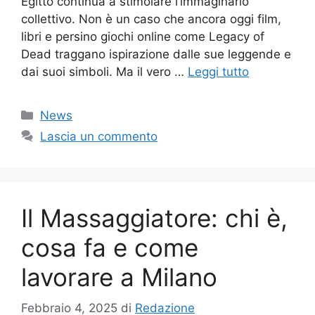
Egitto continua a stimolare l’immaginario
collettivo. Non è un caso che ancora oggi film,
libri e persino giochi online come Legacy of
Dead traggano ispirazione dalle sue leggende e
dai suoi simboli. Ma il vero …
Leggi tutto
Categorie
News
Lascia un commento
Il Massaggiatore: chi è,
cosa fa e come
lavorare a Milano
Febbraio 4, 2025
di
Redazione