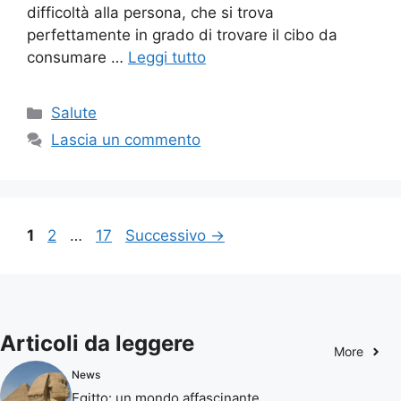
difficoltà alla persona, che si trova
perfettamente in grado di trovare il cibo da
consumare …
Leggi tutto
Categorie
Salute
Lascia un commento
Pagina
Pagina
Pagina
1
2
…
17
Successivo
→
Articoli da leggere
More
News
Egitto: un mondo affascinante